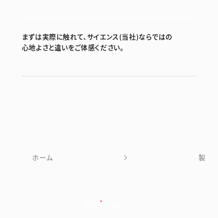
痛みがある場合は、使用を控えることをおすす
わせください。
管クリーニング剤などで配管洗浄を行ってくだ
ヘアカラーなどの毛染めが早
めします。
さい。
浴室まわりのブレーカーを落とし、20分後に再
く落ちることはありますか？
市販の六角レンチで代用可能です。ロックキー
度立ち上げてください。解決しない場合は、サ
詳しい使用方法は、ミラバスの使用・お手入れ
泡が出ません。泡が薄いで
まずは実際に触れて、サイエンス(当社)ならではの
は5.0mm、六角レンチは2.5mmとなります。
吐出ノズルが外せません。ど
イエンスカスタマーセンターへお問い合わせく
方法をご確認ください。
心地よさと違いをご体感ください。
す。
ださい。
うすればよいですか？
現在、ヘアカラーが極端に早く落ちてしまう事
例は確認されていません。
入浴剤を入れて使用してもよ
浴槽や配管に皮脂などが蓄積していると、泡が
いですか？
詳しい取り外し方法は、ミラバスの使用・お手
発生しにくくなる場合があります。配管ノズルの
入れ方法をご確認ください。
「そろそろお手入れしません
洗浄や、市販の風呂釜洗浄剤による配管洗浄
をお試しください。解決しない場合は、サイエン
か」のアラームが鳴ります。
マイクロバブルと入浴剤の併用は、機器内部に
スカスタマーセンターへお問い合わせくださ
入浴剤の成分が残る場合があるためお控えく
い。
どのような方でも使用できま
ホーム
製品
ださい。入浴剤を使用する場合は、マイクロバ
すか？
ブルを起動させないなど、使い分けをお願いし
アナウンスには「そろそろお手入れしませんか」
ます。
「そろそろ洗浄しませんか」の2種類がありま
水垢やヌメリは付着しません
す。「そろそろお手入れしませんか」の場合は、
か？
洗浄ボタンを一度軽く押してください。「そろそ
泥酔されている方、睡眠薬を使用されている