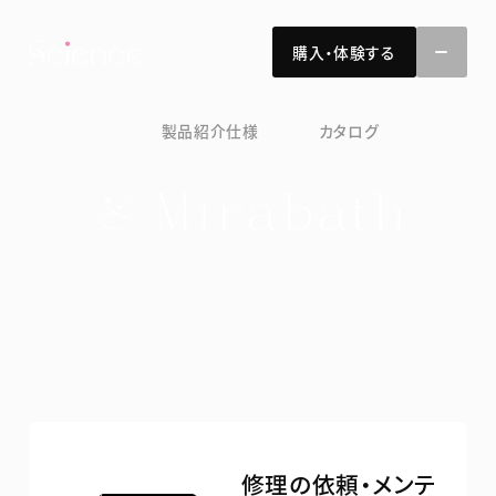
ホーム
購入・体験する
サイエンスの強み
製品紹介
仕様
サポート
カタログ
製品情報
製品情報トップ
技術・開発
ミラバス
技術・開発トップ
お客様サポート
シャワーヘッド
お知らせ
ミラブルEx
ファインバブル技術とは？
企業情報
ミラブルzero
ファインバブル事業展開
企業情報トップ
ミラブル 艶
修理の依頼・メンテ
サイエンステクニカルラボ