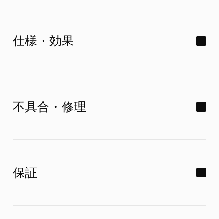
仕様・効果
カルキは取れますか？
不具合・修理
ミラバス本体に、塩素を除去する機能はありま
せん。構造上、残留塩素濃度が低くなる場合は
ポンプの耐用年数はどのくら
ありますが、脱塩素機能としてご案内するもの
作動後15分程度で停止しま
保証
いですか？
ではありません。塩素対策をご希望の場合は、
す。故障ですか？
住まい全体の水を対象とした浄水装置「サイエ
ンスウォーターセキュリティ」をおすすめしてい
ます。
耐久試験の結果をもとに、8〜10年程度を目安