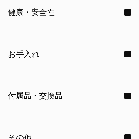
15分後の自動停止は仕様です。異常ではあり
としています。
ミラバスの価格はいくらです
保証期間はどのくらいです
健康・安全性
ませんので、安心してご使用ください。
切換えレバーが破損しまし
か？
か？
た。どうすればよいですか？
ミラバスのメーカー希望小売価格は316,800円
建築上の瑕疵(カシ)担保期間（装置保証の期
お問い合わせフォームより、破損状態をご記載
浴槽の塗膜などが剥がれるこ
（税込）です。別途、工事費が必要です。
お手入れ
間）は１年としております。
お湯の温度によって効果に違
のうえお問い合わせください。
スイッチパネルのビスが破損
とはありますか？
いはありますか？
しました。どうすればよいで
すか？
現在、浴槽の塗膜などが剥がれた事例は確認
マイクロバブルは、低温の水よりもお湯の方が
ホース内の汚れは、ジャバ清
付属品・交換品
されていません。
切り傷などがある場合でも使
白濁しやすい性質があります。ただし、一般的
掃以外に方法がありますか？
な入浴温度帯である38〜42℃では、大きな違
破損箇所と、マイクロバブルの作動に不具合が
用できますか？
いはほとんどありません。マイクロバブルは身
ないかをご確認ください。問題がない場合は交
音がうるさいです。どうすれ
体を芯から温める効果が期待できるため、ぬる
換部品をご案内いたしますので、サイエンスカ
ばよいですか？
めのお湯でゆっくり入浴いただくことをおすす
スタマーセンターへお問い合わせください。
ホース交換にて対応可能です。サイエンスカス
マイクロバブル自体に健康上の害はありません
めしています。
ポンプ以外の設備の更新時期
その他
タマーセンターへお問い合わせください。