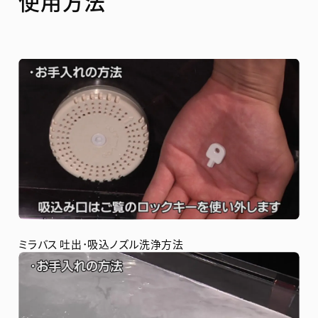
使用方法
ミラバス 吐出･吸込ノズル洗浄方法