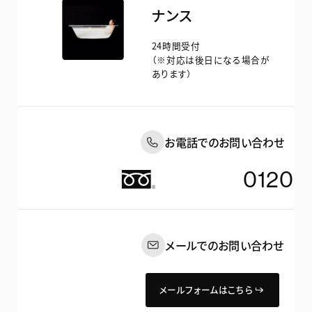
ナンス
会社概要
お客様サポート
ミラブル 潤
24時間受付
代表メッセージ
ミラブル 爽
（※対応は後日になる場合が
あります）
サスティナビリティ
法人・代理店の方へ
採用サイト
お問い合わせ
バスルーム
沿革
お電話でのお問い合わせ
ミラバス
日本語
한국어
简体中文
繁體中文
Language :
English
0120-
どこでもミラバス
ミラブルアシストバス
メールでのお問い合わせ
ホーム / キッチン
メールフォームはこちら
ミラブルキッチン