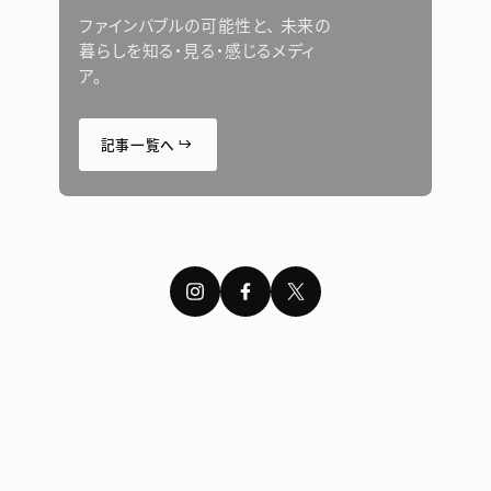
ミラブルキッチン
ファインバブルの可能性と、
未来の
暮らしを知る・見る・
感じるメディ
MIRABLE AQUABLAST
ア。
サイエンスウォーターセキュリティ
記事一覧へ
バスルーム
ミラバス
どこでもミラバス
ミラブルアシストバス
株式会社サイエンス 本社:
〒532-0011 大阪市淀川区西中島5-5-15
新大阪セントラルタワー北館5F
業務用
Tel. 06-6307-2400（代表） / Fax. 06-6307-2444
ミラブルプロダイナー