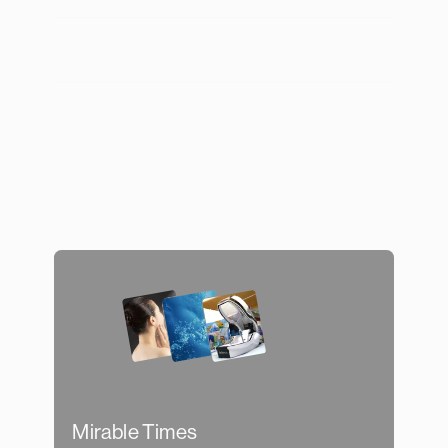
代表メッセージ
ファインバブル技術とは
製品情報トップ
体験・購入する
サスティナビリティ
ファインバブル事業展開
沿革
ショールーム
シャワーヘッド
サイエンステクニカルラボ
ミラブルEx
お知らせ
取扱店舗
法人･代理店の方へ
採用サイト
お問い合わせ
ミラブルzero
ミラブル 艶
ミラブル 潤
ミラブル 爽
ホーム / キッチン
Mirable Times