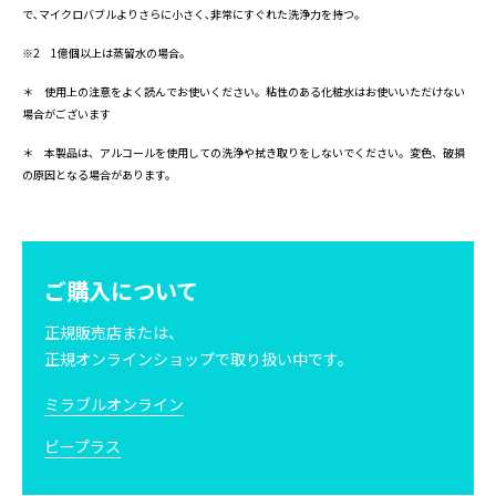
で､マイクロバブルよりさらに小さく､非常にすぐれた洗浄力を持つ｡
※2 1億個以上は蒸留水の場合。
＊ 使用上の注意をよく読んでお使いください。粘性のある化粧水はお使いいただけない
場合がございます
＊ 本製品は、アルコールを使用しての洗浄や拭き取りをしないでください。変色、破損
の原因となる場合があります。
ご購入について
正規販売店または、
正規オンラインショップで取り扱い中です。
ミラブルオンライン
ビープラス