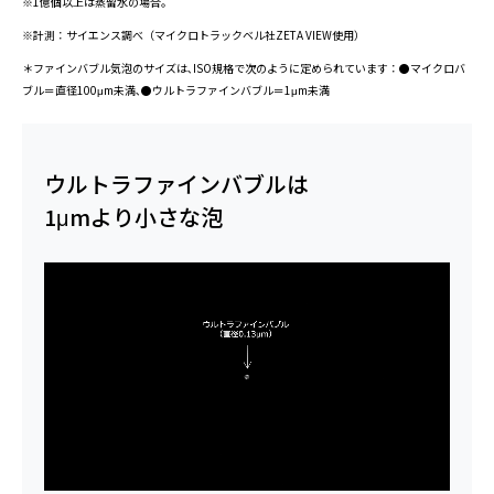
※1億個以上は蒸留水の場合。
※計測：サイエンス調べ（マイクロトラックベル社ZETA VIEW使用）
＊ファインバブル気泡のサイズは､ISO規格で次のように定められています：●マイクロバ
ブル＝直径100μm未満､●ウルトラファインバブル＝1μm未満
ウルトラファインバブルは
1μmより小さな泡