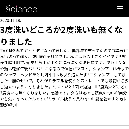
2020.11.19.
3度洗いどころか2度洗いも無くな
りました
TV CMをみてずっと気になってました。美容院で売ってたので昨年末に
思い切って購入。使用約1ヶ月半です。私にはものすごくイイです!! 乾
燥性脂性肌で､頭皮と背中がすぐに脂っぽくなる体質です。でも手や足
や頬は乾燥午後パリパリになるので保湿がマスト。シャンプーは今まで
のシャワーヘッドだと1､2回目はあまり泡立たず3回シャンプーしてま
した…脂のせいで。それがミラブルを使うとストレートでも最初から少
し泡立つようになりました。ミストだと1回で泡泡に!! 3度洗いどころか
2度洗いも無くなりました。感動です。夕方は冬でも頭皮の匂いが自分
でも気になってたんですがミラブル使うと臭わない!! 髪を乾かすときに
頭が軽い!!