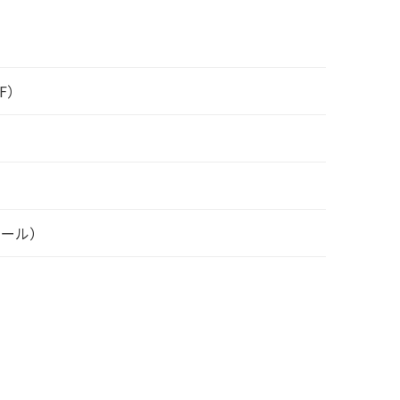
）
F）
ホール）