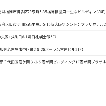
県福岡市博多区冷泉町5-35福岡祇園第一生命ビルディング6F
府大阪市淀川区西中島5-5-15新大阪ワシントンプラザホテル2
央区北4条日6-1毎日札幌会館5F）
県名古屋市中区栄2-9-26ポーラ名古屋ビル11F）
都千代田区霞ケ関３-2-5 霞が関ビルディング1F霞が関プラザ