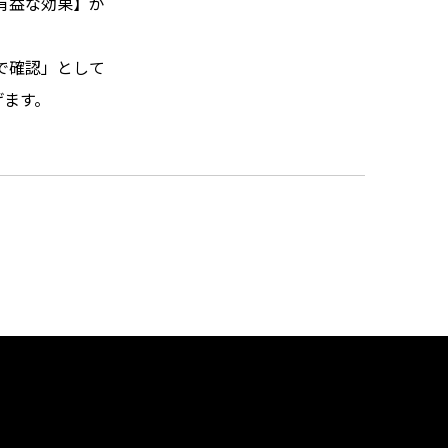
有益な効果】が
で確認」として
げます。