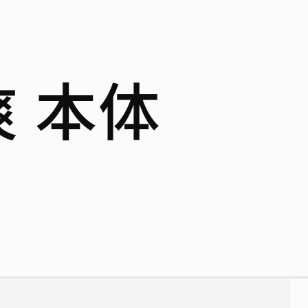
爽 本体
LAST
ーセキュリティ