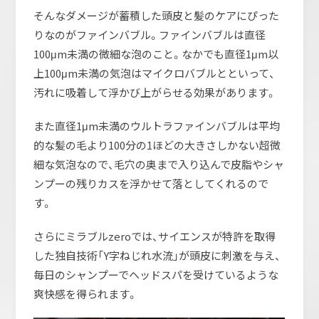
そんなダメージが蓄積した頭皮と髪のケアにぴった
りなのがファインバブル。ファインバブルは直径
100μm未満の微細な泡のこと。なかでも直径1μm以
上100μm未満の気泡はマイクロバブルとといって、
汚れに吸着して浮かび上がらせる効果があります。
また直径1μm未満のウルトラファインバブルは平均
的な髪の毛より100分の1ほどの大きさしかない超微
細な気泡なので、毛穴の奥まで入り込んで皮脂やシャ
ンプーの残りカスを浮かせて落としてくれるので
す。
さらにミラブルzeroでは、サイエンスが特許を取得
した独自技術「Y字ねじれ水流」が頭皮に刺激を与え、
毎日のシャンプーでヘッドスパを受けているような
爽快感を得られます。