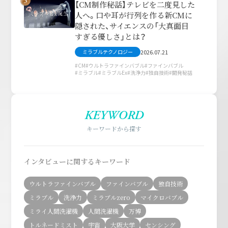
3
【CM制作秘話】テレビを二度見した
人へ。口や耳が行列を作る新CMに
隠された、サイエンスの「大真面目
すぎる優しさ」とは？
2026.07.21
ミラブルテクノロジー
CM
ウルトラファインバブル
ファインバブル
ミラブル
ミラブルEx
洗浄力
独自技術
開発秘話
KEYWORD
キーワードから探す
インタビューに関するキーワード
ウルトラファインバブル
ファインバブル
独自技術
ミラブル
洗浄力
ミラブルzero
マイクロバブル
ミライ人間洗濯機
人間洗濯機
万博
トルネードミスト
宇宙
大阪大学
センシング