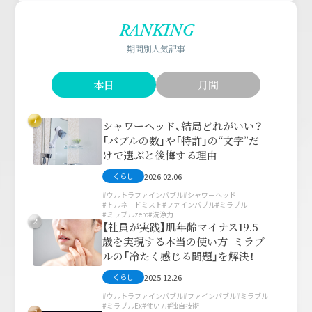
RANKING
期間別人気記事
本日
月間
1
シャワーヘッド、結局どれがいい？
「バブルの数」や「特許」の“文字”だ
けで選ぶと後悔する理由
2026.02.06
くらし
ウルトラファインバブル
シャワーヘッド
トルネードミスト
ファインバブル
ミラブル
ミラブルzero
洗浄力
2
【社員が実践】肌年齢マイナス19.5
歳を実現する本当の使い方 ミラブ
ルの「冷たく感じる問題」を解決！
2025.12.26
くらし
ウルトラファインバブル
ファインバブル
ミラブル
ミラブルEx
使い方
独自技術