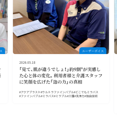
ス
ユーザーボイス
2026.05.18
「見て、肌が違うでしょ！」約9割*が実感し
た心と体の変化。利用者様と介護スタッフ
に笑顔を広げた「泡の力」の真相
アクアブラスト
ウルトラファインバブル
どこでもミラバス
ファインバブル
ミラバス
ミラブル
介護
洗浄力
独自技術