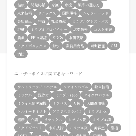
健康
開発秘話
介護
水流
製品の選び方
未来技術
リラックス
国際規格
シャワーヘッド
会社誕生
宇宙
社会貢献
ミラブルアシストバス
浴槽
ミラブルプロダイナー
塩素除去
コスト削減
農業
FBIA認証
SDGs
水耕栽培
アクアポニックス
節水
業務用商品
衛生管理
CM
消防
ユーザーボイスに関するキーワード
ウルトラファインバブル
ファインバブル
独自技術
ミラブル
洗浄力
ミラブルzero
マイクロバブル
ミライ人間洗濯機
ミラバス
万博
人間洗濯機
トルネードミスト
どこでもミラバス
ミラブルEx
健康
介護
リラックス
ミラブル艶
ミラブル潤
アクアブラスト
未来技術
ミラブル爽
美容室
浴槽
AQUA
アクア
三交イン
皮膚科医
長洲町