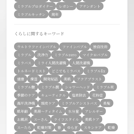
ミラブルプロダイナー
レガシー
アテンダント
ミラブルキッチン
周年
くらしに関するキーワード
ウルトラファインバブル
ファインバブル
独自技術
ミラブル
洗浄力
ミラブルzero
マイクロバブル
ミラバス
ミライ人間洗濯機
人間洗濯機
トルネードミスト
どこでもミラバス
ミラブルEx
健康
保湿
開発秘話
美肌
アクアブラスト
ミラブル艶
ミラブル潤
シャワーヘッド
ミラブル爽
季節のケア
キューティクル
塩素除去
花粉症
高圧洗浄機
頭皮ケア
ミラブルアシストバス
美髪
肌年齢
美湯〜ティタイム
水分量
アレルギー
お風呂
スーさん
ライフスタイル
美肌ケア
スーたろ
乾燥対策
春
ゆらぎ
スキンケア
乾燥