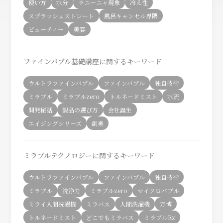
使い方
水分
ラニーニャ現象
冷え性
スプラッシュストレート
風呂キャンセル界隈
ビューティー
美容
ファインバブル基礎講座に関するキーワード
ウルトラファインバブル
ファインバブル
独自技術
ミラブル
ミラブルzero
トルネードミスト
水流
開発秘話
製品の選び方
会社誕生
エイジングシリーズ
創業
ミラブルテクノロジーに関するキーワード
ウルトラファインバブル
ファインバブル
独自技術
ミラブル
洗浄力
ミラブルzero
マイクロバブル
ミライ人間洗濯機
ミラバス
人間洗濯機
万博
トルネードミスト
どこでもミラバス
ミラブルEx