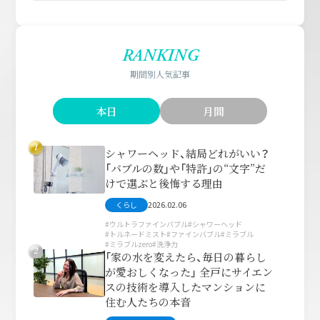
RANKING
期間別人気記事
本日
月間
1
シャワーヘッド、結局どれがいい？
「バブルの数」や「特許」の“文字”だ
けで選ぶと後悔する理由
2026.02.06
くらし
ウルトラファインバブル
シャワーヘッド
トルネードミスト
ファインバブル
ミラブル
ミラブルzero
洗浄力
2
「家の水を変えたら、毎日の暮らし
が愛おしくなった」 全戸にサイエン
スの技術を導入したマンションに
住む人たちの本音