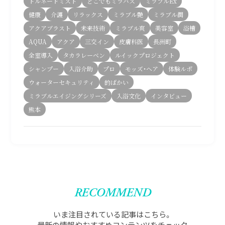
トルネードミスト
どこでもミラバス
ミラブルEx
健康
介護
リラックス
ミラブル艶
ミラブル潤
アクアブラスト
未来技術
ミラブル爽
美容室
浴槽
AQUA
アクア
三交イン
皮膚科医
長洲町
全室導入
タカラレーベン
ルイックプロジェクト
シャンプー
入浴介助
プロ
モッズ・ヘア
体験ルポ
ウォーターセキュリティ
的ばかい
ミラブルエイジングシリーズ
入浴文化
インタビュー
熊本
RECOMMEND
いま注目されている記事はこちら。
最新の情報やおすすめコンテンツをチェック