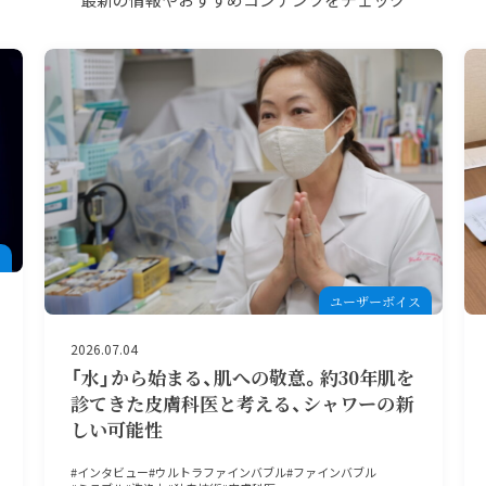
ス
ユーザーボイス
2026.05.18
「見て、肌が違うでしょ！」約9割*が実感し
た心と体の変化。利用者様と介護スタッフ
に笑顔を広げた「泡の力」の真相
アクアブラスト
ウルトラファインバブル
どこでもミラバス