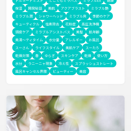
トルネードミスト
どこでもミラバス
ミラブルEx
健康
保湿
開発秘話
美肌
アクアブラスト
ミラブル艶
ミラブル潤
シャワーヘッド
ミラブル爽
季節のケア
キューティクル
塩素除去
花粉症
高圧洗浄機
頭皮ケア
ミラブルアシストバス
美髪
肌年齢
美湯〜ティタイム
水分量
アレルギー
お風呂
スーさん
ライフスタイル
美肌ケア
スーたろ
乾燥対策
春
ゆらぎ
スキンケア
乾燥
使い方
水分
ラニーニャ現象
冷え性
スプラッシュストレート
風呂キャンセル界隈
ビューティー
美容