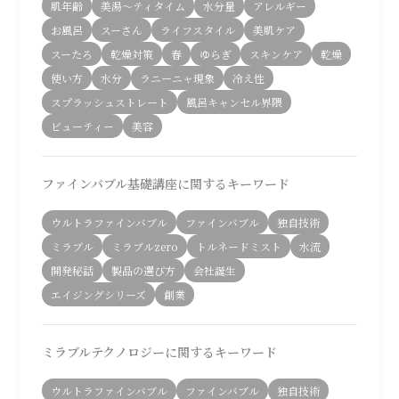
肌年齢
美湯〜ティタイム
水分量
アレルギー
お風呂
スーさん
ライフスタイル
美肌ケア
スーたろ
乾燥対策
春
ゆらぎ
スキンケア
乾燥
使い方
水分
ラニーニャ現象
冷え性
スプラッシュストレート
風呂キャンセル界隈
ビューティー
美容
ファインバブル基礎講座に関するキーワード
ウルトラファインバブル
ファインバブル
独自技術
ミラブル
ミラブルzero
トルネードミスト
水流
開発秘話
製品の選び方
会社誕生
エイジングシリーズ
創業
ミラブルテクノロジーに関するキーワード
ウルトラファインバブル
ファインバブル
独自技術