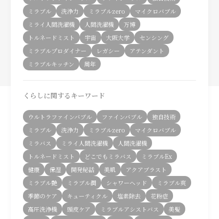
ミラブル
洗浄力
ミラブルzero
マイクロバブル
ミライ人間洗濯機
人間洗濯機
万博
トルネードミスト
宇宙
大阪大学
センシング
ミラブルプロダイナー
レガシー
アテンダント
ミラブルキッチン
周年
くらしに関するキーワード
ウルトラファインバブル
ファインバブル
独自技術
ミラブル
洗浄力
ミラブルzero
マイクロバブル
ミラバス
ミライ人間洗濯機
人間洗濯機
トルネードミスト
どこでもミラバス
ミラブルEx
健康
保湿
開発秘話
美肌
アクアブラスト
ミラブル艶
ミラブル潤
シャワーヘッド
ミラブル爽
季節のケア
キューティクル
塩素除去
花粉症
高圧洗浄機
頭皮ケア
ミラブルアシストバス
美髪