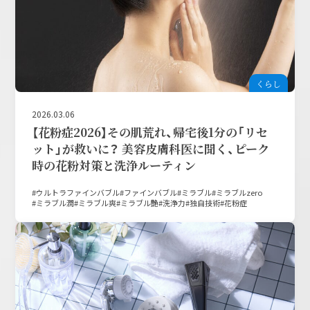
くらし
2026.03.06
【花粉症2026】その肌荒れ、帰宅後1分の「リセ
ット」が救いに？ 美容皮膚科医に聞く、ピーク
時の花粉対策と洗浄ルーティン
ウルトラファインバブル
ファインバブル
ミラブル
ミラブルzero
ミラブル潤
ミラブル爽
ミラブル艶
洗浄力
独自技術
花粉症