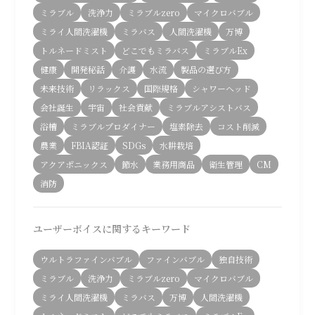
ミラブル
洗浄力
ミラブルzero
マイクロバブル
ミライ人間洗濯機
ミラバス
人間洗濯機
万博
トルネードミスト
どこでもミラバス
ミラブルEx
健康
開発秘話
介護
水流
製品の選び方
未来技術
リラックス
国際規格
シャワーヘッド
会社誕生
宇宙
社会貢献
ミラブルアシストバス
浴槽
ミラブルプロダイナー
塩素除去
コスト削減
農業
FBIA認証
SDGs
水耕栽培
アクアポニックス
節水
業務用商品
衛生管理
CM
消防
ユーザーボイスに関するキーワード
ウルトラファインバブル
ファインバブル
独自技術
ミラブル
洗浄力
ミラブルzero
マイクロバブル
ミライ人間洗濯機
ミラバス
万博
人間洗濯機