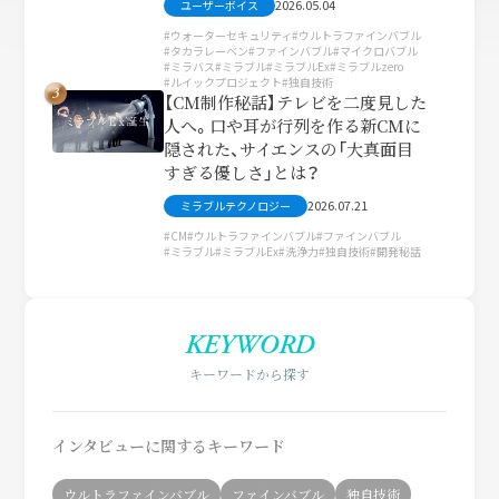
2026.05.04
ユーザーボイス
ウォーターセキュリティ
ウルトラファインバブル
タカラレーベン
ファインバブル
マイクロバブル
ミラバス
ミラブル
ミラブルEx
ミラブルzero
ルイックプロジェクト
独自技術
3
【CM制作秘話】テレビを二度見した
人へ。口や耳が行列を作る新CMに
隠された、サイエンスの「大真面目
すぎる優しさ」とは？
2026.07.21
ミラブルテクノロジー
CM
ウルトラファインバブル
ファインバブル
ミラブル
ミラブルEx
洗浄力
独自技術
開発秘話
KEYWORD
キーワードから探す
インタビューに関するキーワード
ウルトラファインバブル
ファインバブル
独自技術