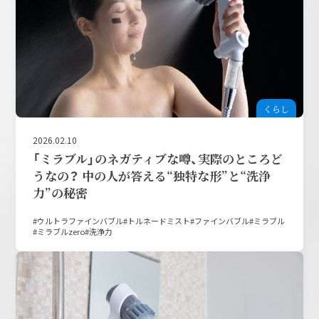
くらし
2026.02.10
「ミラブル」のネガティブな噂、実際のところど
うなの？ 中の人が答える“独特な形”と“洗浄
力”の秘密
ウルトラファインバブル
トルネードミスト
ファインバブル
ミラブル
ミラブルzero
洗浄力