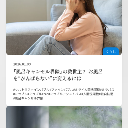
くらし
2026.01.09
「風呂キャンセル界隈」の救世主？ お風呂
を“がんばらない”に変えるには
ウルトラファインバブル
ファインバブル
ミライ人間洗濯機
ミラバス
ミラブル
ミラブルzero
ミラブルアシストバス
人間洗濯機
独自技術
風呂キャンセル界隈