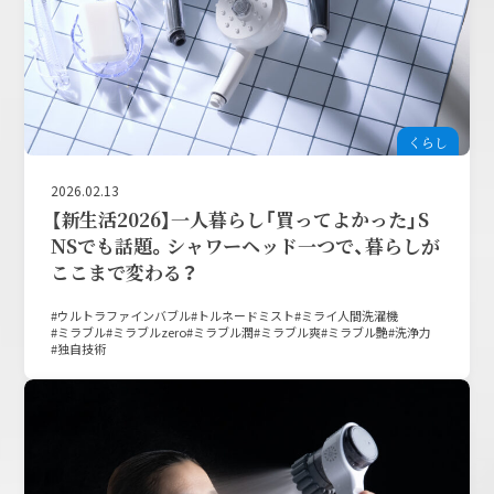
くらし
2026.02.13
【新生活2026】一人暮らし「買ってよかった」S
NSでも話題。シャワーヘッド一つで、暮らしが
ここまで変わる？
ウルトラファインバブル
トルネードミスト
ミライ人間洗濯機
ミラブル
ミラブルzero
ミラブル潤
ミラブル爽
ミラブル艶
洗浄力
独自技術