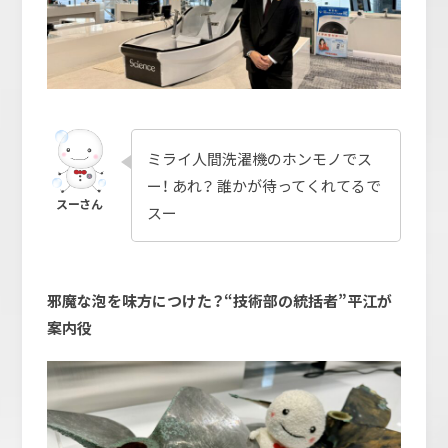
ミライ人間洗濯機のホンモノでス
ー！ あれ？ 誰かが待ってくれてるで
スー
邪魔な泡を味方につけた？
“技術部の統括者”
平江が
案内役