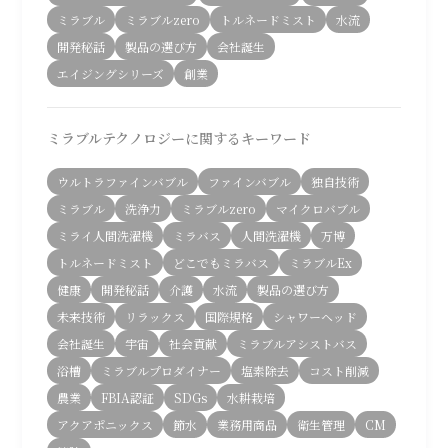
ミラブル
ミラブルzero
トルネードミスト
水流
開発秘話
製品の選び方
会社誕生
エイジングシリーズ
創業
ミラブルテクノロジーに関するキーワード
ウルトラファインバブル
ファインバブル
独自技術
ミラブル
洗浄力
ミラブルzero
マイクロバブル
ミライ人間洗濯機
ミラバス
人間洗濯機
万博
トルネードミスト
どこでもミラバス
ミラブルEx
健康
開発秘話
介護
水流
製品の選び方
未来技術
リラックス
国際規格
シャワーヘッド
会社誕生
宇宙
社会貢献
ミラブルアシストバス
浴槽
ミラブルプロダイナー
塩素除去
コスト削減
農業
FBIA認証
SDGs
水耕栽培
アクアポニックス
節水
業務用商品
衛生管理
CM