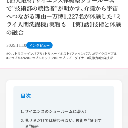
【潜入取材】サイエンス体験型ショールーム
で“技術部の統括者”が明かす、介護から宇宙
へつながる理由—万博1,227名が体験した「ミ
ライ人間洗濯機」実物も 【第1話】技術と体験
の融合
2025.11.10
インタビュー
#ウルトラファインバブル
#トルネードミスト
#ファインバブル
#マイクロバブル
#ミラブルzero
#ミラブルキッチン
#ミラブルプロダイナー
#洗浄力
#独自技術
目次
サイエンスのショールームに潜入！
見せるだけでは終わらない。技術を“証明す
る”場所