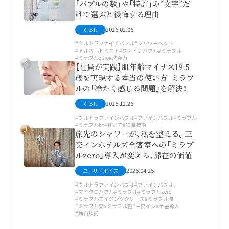
「バブルの数」や「特許」の“文字”だ
けで選ぶと後悔する理由
2026.02.06
くらし
ウルトラファインバブル
シャワーヘッド
トルネードミスト
ファインバブル
ミラブル
ミラブルzero
洗浄力
2
【社員が実践】肌年齢マイナス19.5
歳を実現する本当の使い方 ミラブ
ルの「冷たく感じる問題」を解決！
2025.12.26
くらし
ウルトラファインバブル
ファインバブル
ミラブル
ミラブルEx
使い方
独自技術
3
旅先のシャワーが、私を整える。三
交インホテルズ全客室への「ミラブ
ルzero」導入が変える、滞在の価値
2026.04.25
ユーザーボイス
ウルトラファインバブル
ファインバブル
マイクロバブル
ミラブル
ミラブルzero
ミラブルエイジングシリーズ
ミラブル潤
ミラブル爽
ミラブル艶
三交イン
全室導入
独自技術