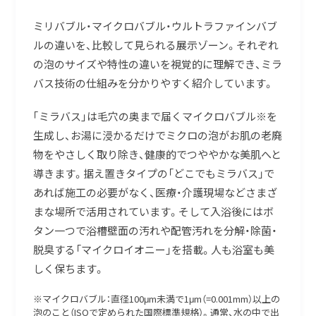
ミリバブル・マイクロバブル・ウルトラファインバブ
ルの違いを、比較して見られる展示ゾーン。それぞれ
の泡のサイズや特性の違いを視覚的に理解でき、ミラ
バス技術の仕組みを分かりやすく紹介しています。
｢ミラバス｣は毛穴の奥まで届くマイクロバブル
※
を
生成し、お湯に浸かるだけでミクロの泡がお肌の老廃
物をやさしく取り除き、健康的でつややかな美肌へと
導きます。据え置きタイプの「どこでもミラバス」で
あれば施工の必要がなく、医療・介護現場などさまざ
まな場所で活用されています。そして入浴後にはボ
タン一つで浴槽壁面の汚れや配管汚れを分解・除菌・
脱臭する「マイクロイオニー」を搭載。人も浴室も美
しく保ちます。
※マイクロバブル：直径100μm未満で1μm（=0.001mm）以上の
泡のこと（ISOで定められた国際標準規格）。通常、水の中で出