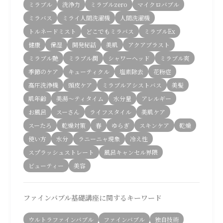
ミラブル
洗浄力
ミラブルzero
マイクロバブル
ミラバス
ミライ人間洗濯機
人間洗濯機
トルネードミスト
どこでもミラバス
ミラブルEx
健康
保湿
開発秘話
美肌
アクアブラスト
ミラブル艶
ミラブル潤
シャワーヘッド
ミラブル爽
季節のケア
キューティクル
塩素除去
花粉症
高圧洗浄機
頭皮ケア
ミラブルアシストバス
美髪
肌年齢
美湯〜ティタイム
水分量
アレルギー
お風呂
スーさん
ライフスタイル
美肌ケア
スーたろ
乾燥対策
春
ゆらぎ
スキンケア
乾燥
使い方
水分
ラニーニャ現象
冷え性
スプラッシュストレート
風呂キャンセル界隈
ビューティー
美容
ファインバブル基礎講座に関するキーワード
ウルトラファインバブル
ファインバブル
独自技術