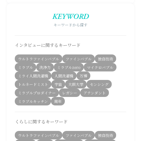
KEYWORD
キーワードから探す
インタビューに関するキーワード
ウルトラファインバブル
ファインバブル
独自技術
ミラブル
洗浄力
ミラブルzero
マイクロバブル
ミライ人間洗濯機
人間洗濯機
万博
トルネードミスト
宇宙
大阪大学
センシング
ミラブルプロダイナー
レガシー
アテンダント
ミラブルキッチン
周年
くらしに関するキーワード
ウルトラファインバブル
ファインバブル
独自技術