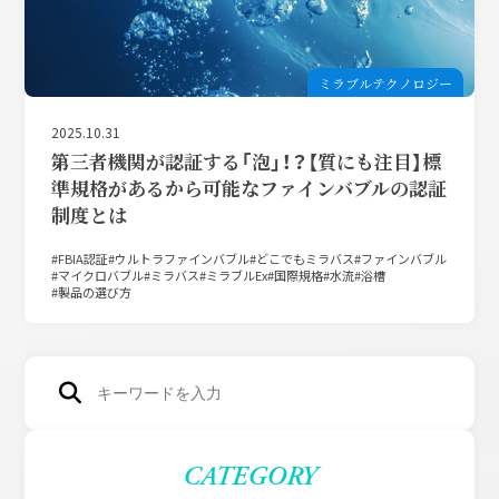
ミラブルテクノロジー
2025.10.31
第三者機関が認証する「泡」！？【質にも注目】標
準規格があるから可能なファインバブルの認証
制度とは
FBIA認証
ウルトラファインバブル
どこでもミラバス
ファインバブル
マイクロバブル
ミラバス
ミラブルEx
国際規格
水流
浴槽
製品の選び方
CATEGORY