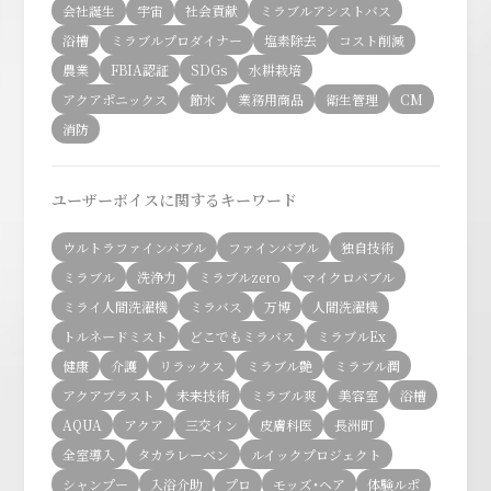
会社誕生
宇宙
社会貢献
ミラブルアシストバス
浴槽
ミラブルプロダイナー
塩素除去
コスト削減
農業
FBIA認証
SDGs
水耕栽培
アクアポニックス
節水
業務用商品
衛生管理
CM
消防
ユーザーボイスに関するキーワード
ウルトラファインバブル
ファインバブル
独自技術
ミラブル
洗浄力
ミラブルzero
マイクロバブル
ミライ人間洗濯機
ミラバス
万博
人間洗濯機
トルネードミスト
どこでもミラバス
ミラブルEx
健康
介護
リラックス
ミラブル艶
ミラブル潤
アクアブラスト
未来技術
ミラブル爽
美容室
浴槽
AQUA
アクア
三交イン
皮膚科医
長洲町
全室導入
タカラレーベン
ルイックプロジェクト
シャンプー
入浴介助
プロ
モッズ・ヘア
体験ルポ