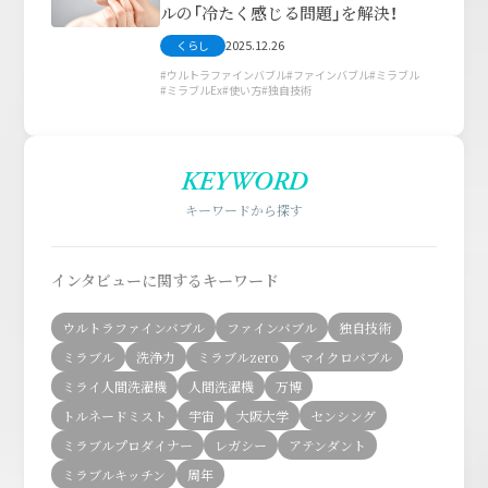
ルの「冷たく感じる問題」を解決！
2025.12.26
くらし
ウルトラファインバブル
ファインバブル
ミラブル
ミラブルEx
使い方
独自技術
KEYWORD
キーワードから探す
インタビューに関するキーワード
ウルトラファインバブル
ファインバブル
独自技術
ミラブル
洗浄力
ミラブルzero
マイクロバブル
ミライ人間洗濯機
人間洗濯機
万博
トルネードミスト
宇宙
大阪大学
センシング
ミラブルプロダイナー
レガシー
アテンダント
ミラブルキッチン
周年