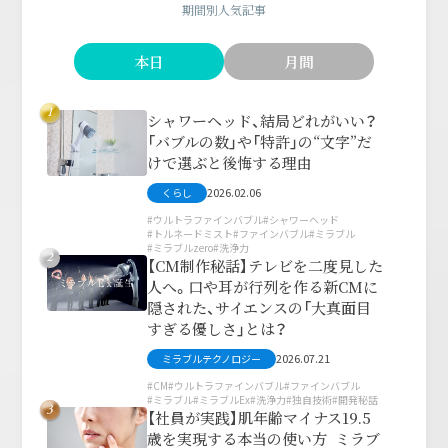
期間別人気記事
本日
月間
1
シャワーヘッド、結局どれがいい？
「バブルの数」や「特許」の“文字”だ
けで選ぶと後悔する理由
2026.02.06
くらし
ウルトラファインバブル
シャワーヘッド
トルネードミスト
ファインバブル
ミラブル
ミラブルzero
洗浄力
2
【CM制作秘話】テレビを二度見した
人へ。口や耳が行列を作る新CMに
隠された、サイエンスの「大真面目
すぎる優しさ」とは？
2026.07.21
ミラブルテクノロジー
CM
ウルトラファインバブル
ファインバブル
ミラブル
ミラブルEx
洗浄力
独自技術
開発秘話
3
【社員が実践】肌年齢マイナス19.5
歳を実現する本当の使い方 ミラブ