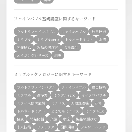
ファインバブル基礎講座に関するキーワード
ウルトラファインバブル
ファインバブル
独自技術
ミラブル
ミラブルzero
トルネードミスト
水流
開発秘話
製品の選び方
会社誕生
エイジングシリーズ
創業
ミラブルテクノロジーに関するキーワード
ウルトラファインバブル
ファインバブル
独自技術
ミラブル
洗浄力
ミラブルzero
マイクロバブル
ミライ人間洗濯機
ミラバス
人間洗濯機
万博
トルネードミスト
どこでもミラバス
ミラブルEx
健康
開発秘話
介護
水流
製品の選び方
未来技術
リラックス
国際規格
シャワーヘッド