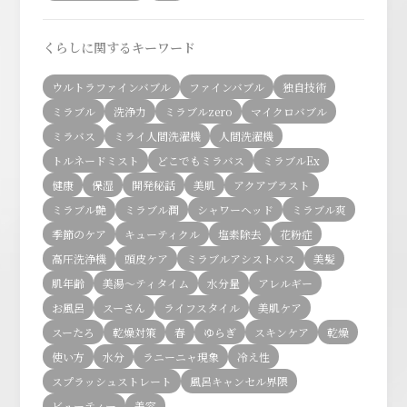
くらしに関するキーワード
ウルトラファインバブル
ファインバブル
独自技術
ミラブル
洗浄力
ミラブルzero
マイクロバブル
ミラバス
ミライ人間洗濯機
人間洗濯機
トルネードミスト
どこでもミラバス
ミラブルEx
健康
保湿
開発秘話
美肌
アクアブラスト
ミラブル艶
ミラブル潤
シャワーヘッド
ミラブル爽
季節のケア
キューティクル
塩素除去
花粉症
高圧洗浄機
頭皮ケア
ミラブルアシストバス
美髪
肌年齢
美湯〜ティタイム
水分量
アレルギー
お風呂
スーさん
ライフスタイル
美肌ケア
スーたろ
乾燥対策
春
ゆらぎ
スキンケア
乾燥
使い方
水分
ラニーニャ現象
冷え性
スプラッシュストレート
風呂キャンセル界隈
ビューティー
美容