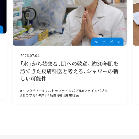
ー
ユーザーボイス
2026.07.04
「水」から始まる、肌への敬意。約30年肌を
診てきた皮膚科医と考える、シャワーの新
しい可能性
インタビュー
ウルトラファインバブル
ファインバブル
ミラブル
洗浄力
独自技術
皮膚科医