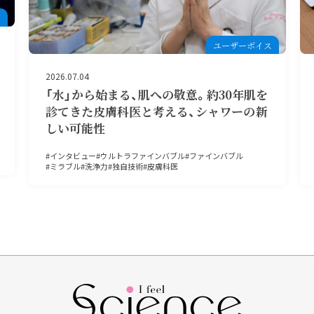
ユーザーボイス
2026.05.18
始まる、肌への敬意。約30年肌を
「見て、肌が違うで
皮膚科医と考える、シャワーの新
た心と体の変化。
性
に笑顔を広げた「
ウルトラファインバブル
ファインバブル
アクアブラスト
ウルトラフ
力
独自技術
皮膚科医
ファインバブル
ミラバス