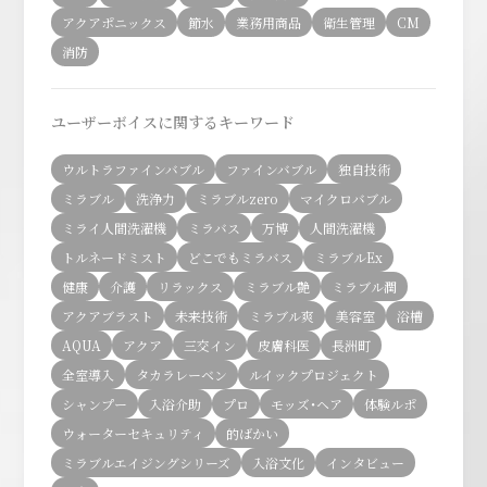
アクアポニックス
節水
業務用商品
衛生管理
CM
消防
ユーザーボイスに関するキーワード
ウルトラファインバブル
ファインバブル
独自技術
ミラブル
洗浄力
ミラブルzero
マイクロバブル
ミライ人間洗濯機
ミラバス
万博
人間洗濯機
トルネードミスト
どこでもミラバス
ミラブルEx
健康
介護
リラックス
ミラブル艶
ミラブル潤
アクアブラスト
未来技術
ミラブル爽
美容室
浴槽
AQUA
アクア
三交イン
皮膚科医
長洲町
全室導入
タカラレーベン
ルイックプロジェクト
シャンプー
入浴介助
プロ
モッズ・ヘア
体験ルポ
ウォーターセキュリティ
的ばかい
ミラブルエイジングシリーズ
入浴文化
インタビュー