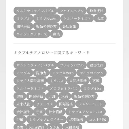
ウルトラファインバブル
ファインバブル
独自技術
ミラブル
ミラブルzero
トルネードミスト
水流
開発秘話
製品の選び方
会社誕生
エイジングシリーズ
創業
ミラブルテクノロジーに関するキーワード
ウルトラファインバブル
ファインバブル
独自技術
ミラブル
洗浄力
ミラブルzero
マイクロバブル
ミライ人間洗濯機
ミラバス
人間洗濯機
万博
トルネードミスト
どこでもミラバス
ミラブルEx
健康
開発秘話
介護
水流
製品の選び方
未来技術
リラックス
国際規格
シャワーヘッド
会社誕生
宇宙
社会貢献
ミラブルアシストバス
浴槽
ミラブルプロダイナー
塩素除去
コスト削減
農業
FBIA認証
SDGs
水耕栽培