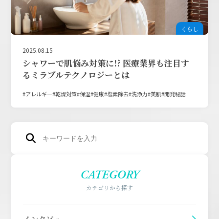
くらし
2025.08.15
シャワーで肌悩み対策に!? 医療業界も注目す
るミラブルテクノロジーとは
アレルギー
乾燥対策
保湿
健康
塩素除去
洗浄力
美肌
開発秘話
CATEGORY
カテゴリから探す