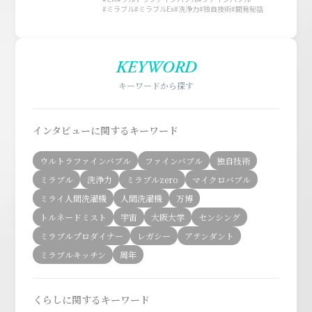
ミラブル
ミラブルEx
洗浄力
独自技術
開発秘話
KEYWORD
キーワードから探す
インタビューに関するキーワード
ウルトラファインバブル
ファインバブル
独自技術
ミラブル
洗浄力
ミラブルzero
マイクロバブル
ミライ人間洗濯機
人間洗濯機
万博
トルネードミスト
宇宙
大阪大学
センシング
ミラブルプロダイナー
レガシー
アテンダント
ミラブルキッチン
周年
くらしに関するキーワード