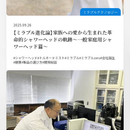
ミラブルテクノロジー
2025.09.26
【ミラブル進化論】家族への愛から生まれた革
命的シャワーヘッドの軌跡～一般家庭用シャ
ワーヘッド篇～
シャワーヘッド
トルネードミスト
ミラブル
ミラブルzero
会社誕生
健康
製品の選び方
開発秘話