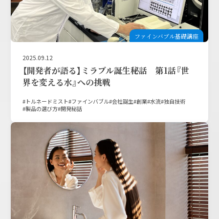
ファインバブル基礎講座
2025.09.12
【開発者が語る】ミラブル誕生秘話 第1話『世
界を変える水』への挑戦
トルネードミスト
ファインバブル
会社誕生
創業
水流
独自技術
製品の選び方
開発秘話