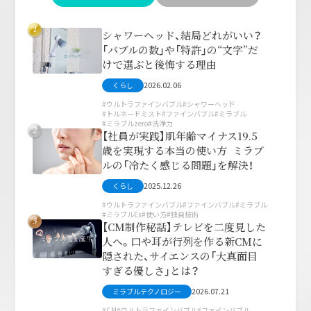
1
シャワーヘッド、結局どれがいい？
「バブルの数」や「特許」の“文字”だ
けで選ぶと後悔する理由
2026.02.06
くらし
ウルトラファインバブル
シャワーヘッド
トルネードミスト
ファインバブル
ミラブル
ミラブルzero
洗浄力
2
【社員が実践】肌年齢マイナス19.5
歳を実現する本当の使い方 ミラブ
ルの「冷たく感じる問題」を解決！
2025.12.26
くらし
ウルトラファインバブル
ファインバブル
ミラブル
ミラブルEx
使い方
独自技術
3
【CM制作秘話】テレビを二度見した
人へ。口や耳が行列を作る新CMに
隠された、サイエンスの「大真面目
すぎる優しさ」とは？
2026.07.21
ミラブルテクノロジー
CM
ウルトラファインバブル
ファインバブル