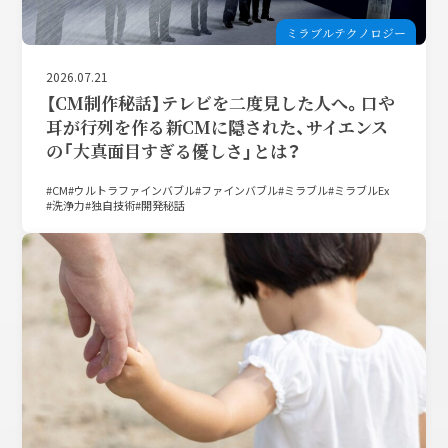
ミラブルテクノロジー
2026.07.21
【CM制作秘話】テレビを二度見した人へ。口や
耳が行列を作る新CMに隠された、サイエンス
の「大真面目すぎる優しさ」とは？
CM
ウルトラファインバブル
ファインバブル
ミラブル
ミラブルEx
洗浄力
独自技術
開発秘話