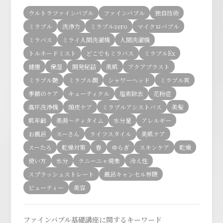
ウルトラファインバブル
ファインバブル
独自技術
ミラブル
洗浄力
ミラブルzero
マイクロバブル
ミラバス
ミライ人間洗濯機
人間洗濯機
トルネードミスト
どこでもミラバス
ミラブルEx
健康
保湿
開発秘話
美肌
アクアブラスト
ミラブル艶
ミラブル潤
シャワーヘッド
ミラブル爽
季節のケア
キューティクル
塩素除去
花粉症
高圧洗浄機
頭皮ケア
ミラブルアシストバス
美髪
肌年齢
美湯〜ティタイム
水分量
アレルギー
お風呂
スーさん
ライフスタイル
美肌ケア
スーたろ
乾燥対策
春
ゆらぎ
スキンケア
乾燥
使い方
水分
ラニーニャ現象
冷え性
スプラッシュストレート
風呂キャンセル界隈
ビューティー
美容
ファインバブル基礎講座に関するキーワード